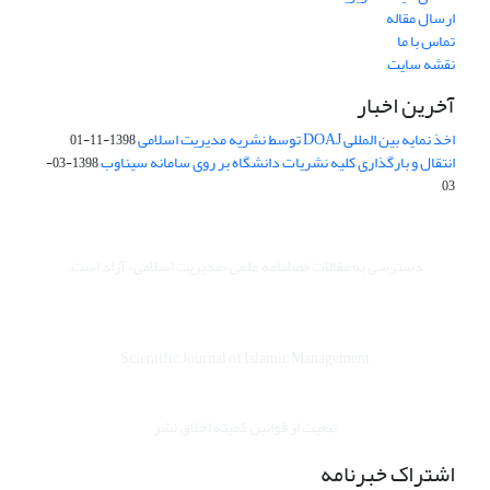
ارسال مقاله
تماس با ما
نقشه سایت
آخرین اخبار
اخذ نمایه بین المللی DOAJ توسط نشریه مدیریت اسلامی
1398-11-01
انتقال و بارگذاری کلیه نشریات دانشگاه بر روی سامانه سیناوب
1398-03-
03
دسترسی به مقالات فصلنامه علمی «مدیریت اسلامی» آزاد است.
Scientific Journal of Islamic Management
تبعیت از قوانین کمیته اخلاق نشر
اشتراک خبرنامه