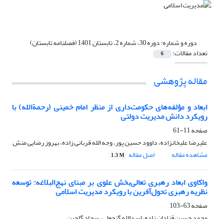
دوره و شماره:
دوره 30، شماره 2، تابستان 1401 (فصلنامه تابستان)
تعداد مقالات:
6
مقاله پژوهشی
ابعاد و مؤلفه‌های حکومت‌داری از منظر امام خمینی (رحمةالله) با
رویکرد دانش مدیریت دولتی
صفحه
11-61
علیرضا علیخانزاده، داوود حسین پور، وجه الله قربانی زاده، بهروز رضایی منش
مشاهده مقاله
اصل مقاله
1.3 M
واکاوی ابعاد رهبری تعالی‌بخش علوی بر مبنای نهج‌البلاغه: توسعه
نظریه رهبری تحول‌آفرین با رویکرد مدیریت اسلامی
صفحه
63-103
محمد حسین قنادان زاده، اسدالله گنجعلی، سجاد گلچین