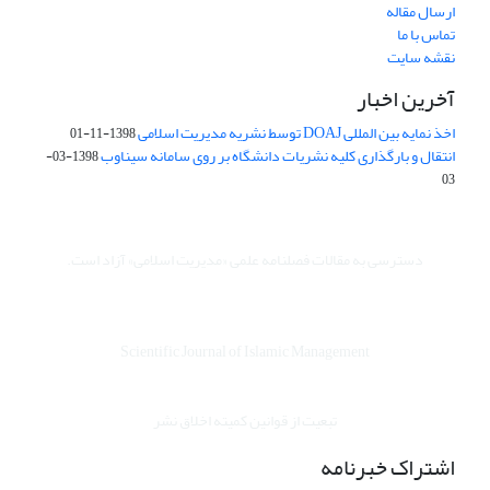
ارسال مقاله
تماس با ما
نقشه سایت
آخرین اخبار
اخذ نمایه بین المللی DOAJ توسط نشریه مدیریت اسلامی
1398-11-01
انتقال و بارگذاری کلیه نشریات دانشگاه بر روی سامانه سیناوب
1398-03-
03
دسترسی به مقالات فصلنامه علمی «مدیریت اسلامی» آزاد است.
Scientific Journal of Islamic Management
تبعیت از قوانین کمیته اخلاق نشر
اشتراک خبرنامه