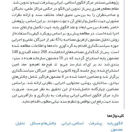
پژوهشی مستمر مرکز الگوی اسلامی ـ ایرانی پیشرفت تهیه و تدوین شد.
مقام معظم رهبری پس از تدوین این الگو در حکمی مراکز علمی، نخبگان
و صاحب‌نظران را به بررسی عمیق ابعاد مختلف سند و ارائه نظرات
مشورتی جهت تکمیل و ارتقای آن دعوت نمودند. بر این اساس، پژوهش
حاضر باهدف بررسی ابعاد و نقد الگوی پایه، جهت تکمیل و ارتقای سند
اجرا شده است. در مطالعه پیش رو، بر اساس رویکرد کیفی با استفاده از
روش تحلیل مضمون ازطریق مصاحبه با 43 نفر از خبرگان علمی و اجرایی
حوزه سیاست‌گذاری اقدام به گردآوری داده‌ها و اطلاعات مطالعه شده
است. پس از کدگذاری مصاحبه‌های انجام‌شده، 268 جمله کلیدی و 148
مضمون پایه استخراج گردید که در 16 مضمون سازمان­دهنده دسته­
بندی شدند. برای اعتبار سنجی و تنقیح مفاهیم و مضامین
استخراج‌شده، پنج جلسه گروه کانونی با حضور خبرگان سیاست‌گذاری
برگزار شد و مضامین احصا شده در 4 مضمون فراگیر شامل چالش‌های
نهادی ـ ساختاری، روشی، محتوایی، اجرایی ـ نظارتی ارائه شد. براساس
مضامین چهارگانه حاصل‌شده از این تحقیق به نظر می­رسد، ضرورت
دارد مرکز الگوی اسلامی ایرانی پیشرفت به بازنگری و بازآفرینی این
سند جهت رفع این نواقص و تنظیم سند نهایی مطلوب اقدام نماید.
کلیدواژه‌ها
الگوی پایه
پیشرفت
اسلامی ـ ایرانی
چالش‌ها و مسائل
تحلیل
مضمون