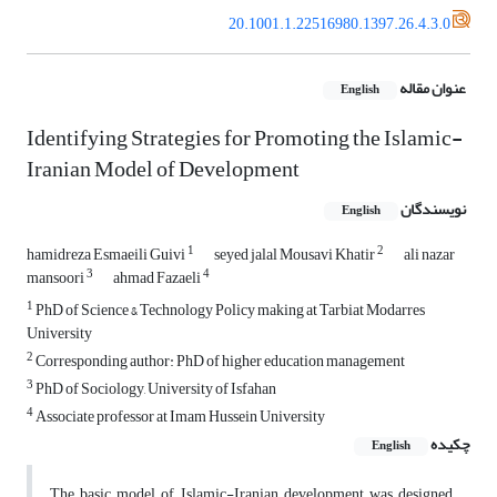
20.1001.1.22516980.1397.26.4.3.0
عنوان مقاله
English
Identifying Strategies for Promoting the Islamic-
Iranian Model of Development
نویسندگان
English
1
2
hamidreza Esmaeili Guivi
seyed jalal Mousavi Khatir
ali nazar
3
4
mansoori
ahmad Fazaeli
1
PhD of Science & Technology Policy making at Tarbiat Modarres
University
2
Corresponding author: PhD of higher education management
3
PhD of Sociology, University of Isfahan
4
Associate professor at Imam Hussein University
چکیده
English
The basic model of Islamic-Iranian development was designed