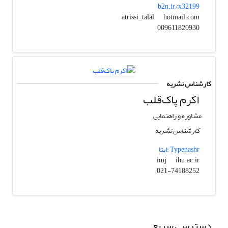
b2n.ir/x32199
hotmail.com
atrissi_talal
009611820930
کارشناس نشریه
اکرم پاک‌قلب
مشاوره و راهنمایی
کارشناس نشریه
ایتا: Typenashr
ihu.ac.ir
imj
021-74188252
دسترسی سریع