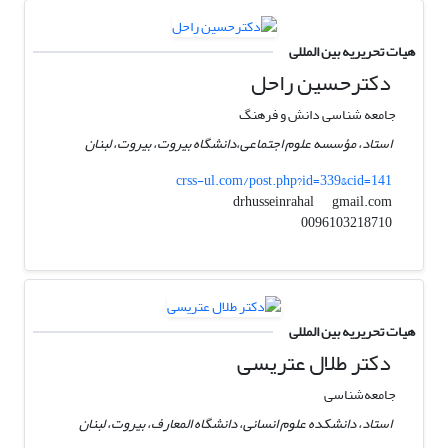
هیات تحریریه بین المللی
دکترحسین راحل
جامعه شناسی دانش و فرهنگ
استاد، مؤسسه علوم اجتماعی،دانشگاه بیروت، بیروت، لبنان
crss-ul.com/post.php?id=339&cid=141
gmail.com
drhusseinrahal
0096103218710
هیات تحریریه بین المللی
دکتر طلال عتریسی
جامعه‌شناسی
استاد، دانشکده علوم انسانی، دانشگاه المعارف، بیروت، لبنان