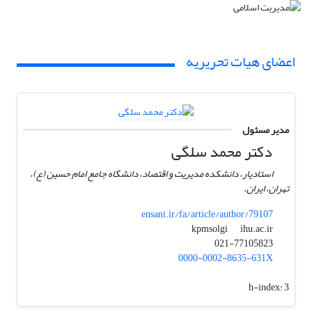
اعضای هیات تحریریه
مدیر مسئول
دکتر محمد سلگی
استادیار، دانشکده مدیریت و اقتصاد، دانشگاه جامع امام حسین (ع)،
تهران، ایران.
ensani.ir/fa/article/author/79107
ihu.ac.ir
kpmsolgi
021-77105823
0000-0002-8635-631X
h-index:
3