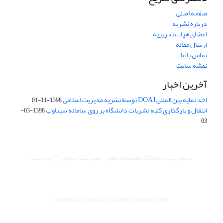
صفحه اصلی
درباره نشریه
اعضای هیات تحریریه
ارسال مقاله
تماس با ما
نقشه سایت
آخرین اخبار
اخذ نمایه بین المللی DOAJ توسط نشریه مدیریت اسلامی
1398-11-01
انتقال و بارگذاری کلیه نشریات دانشگاه بر روی سامانه سیناوب
1398-03-
03
دسترسی به مقالات فصلنامه علمی «مدیریت اسلامی» آزاد است.
Scientific Journal of Islamic Management